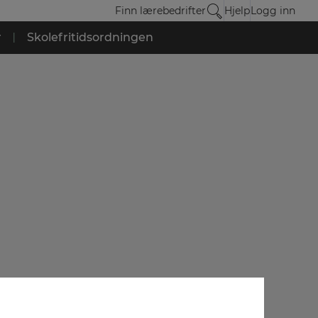
Finn lærebedrifter
Hjelp
Logg inn
r
|
Skolefritidsordningen