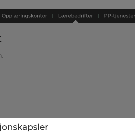
Opplæringskontor
|
Lærebedrifter
|
PP-tjeneste
t
n.
sjonskapsler