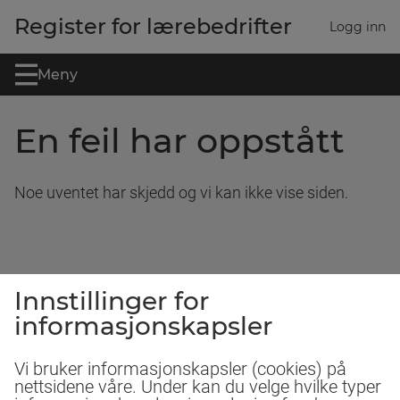
Gå til hovedinnhold
Register for lærebedrifter
Logg inn
Meny
En feil har oppstått
Noe uventet har skjedd og vi kan ikke vise siden.
Innstillinger for
informasjonskapsler
Vi bruker informasjonskapsler (cookies) på
nettsidene våre. Under kan du velge hvilke typer