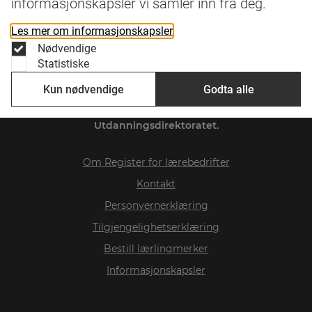
informasjonskapsler vi samler inn fra deg.
Les mer om informasjonskapsler
Nødvendige
Statistiske
Kun nødvendige
Godta alle
Register for lærebedrifter
er levert av
Utdanningsdirektoratet.
Om
Register for lærebedrifter
Kontakt
Personvernerklæring
Tilgjengelighetserklæring
Bestill lærlingmerker
Informasjonskapsler